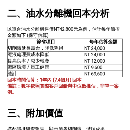
二、油水分離機回本分析
以單台油水分離機售價NT42,800元為例，估計每年節省
金額如下 (保守估算)
節省項目
每年估算金額
切削液延長壽命，降低耗損
NT 24,000
廢液處理費成本降低
NT 24,000
提高良率 / 減少報廢
NT 12,000
廠區環境 / 員工健康
NT 9,600
總計
NT 69,600
回本時間估算：1年內 (7.4個月) 回本
備註：數字依照實際客戶回饋與中位數推估，非單一案
例。
三、附加價值
搭配碳排盤查報告，顯示節省切削液、減碳成果