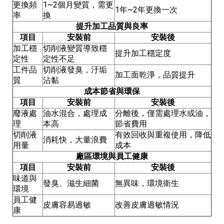
更換頻
1~2個月變質，需更
1年~2年更換一次
率
換
提升加工品質與良率
項目
安裝前
安裝後
加工穩
切削液變質導致穩
提升加工穩定度
定性
定性不足
工件品
切削液發臭，汙垢
加工面乾淨，品質提升
質
沾黏
成本節省與環保
項目
安裝前
安裝後
廢液處
油水混合，處理成
分離後，僅需處理水或油，
理
本高
節省費用
切削液
有效回收與重複使用，降低
消耗快，大量浪費
用量
成本
廠區環境與員工健康
項目
安裝前
安裝後
味道與
發臭、滋生細菌
無異味，環境衛生
環境
員工健
皮膚容易過敏
改善皮膚過敏情況
康