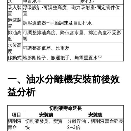
式
重置水平
定孔位
吸入裝
浮吸設計-可調整高度、磁力吸附座-固定管件位
置
置
過濾裝
調壓過濾器—手動調速及自動排水
置
排油高
可調整排油高度、降低含水量、排油高度不受影
度
響
水位高
可調整高低差、比重差
度
移動式
地盤附輪子、搬運把手、無需重置水平
一、油水分離機安裝前後效
益分析
切削液壽命延長
項目
安裝前
安裝後
切削液
切削液發臭、變質
分離浮油，切削液壽命延長
壽命
快
2~3倍