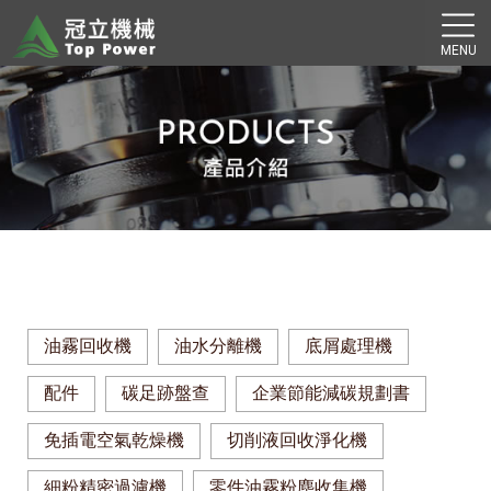
油霧回收機
油水分離機
底屑處理機
配件
碳足跡盤查
企業節能減碳規劃書
免插電空氣乾燥機
切削液回收淨化機
細粉精密過濾機
零件油霧粉塵收集機