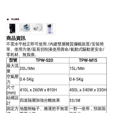
商品圖像
商品資訊
不需水平校正即可使用 /內建雙層雜質攔截裝置/安裝簡
單、使用方便/延長切削液使用壽命/氣動式驅動更安全/
零耗材、無負擔。
型號
TPW-S20
TPW-M15
最大流
20L/Min
15L/Min
量
空氣壓
0.4-5Kg
0.4-5Kg
力
尺寸
410L x 260W x 810H
450L x 340W x 330H
(mm)
結構設
四道隔層加強分離效果
33/38
計
固定方
地盤附輪子、搬運把手無需
一對一使用，預留固