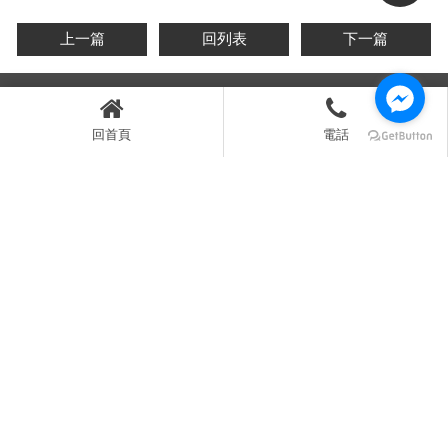
上一篇
回列表
下一篇
回首頁
電話
台中市太平區新興二街56巷37號
04-23910931
0907-672681
04-23910351
joyce@toppower.com.tw
回首頁
關於冠立
油霧回收機
油水分離機
底屑處理機
產品介紹
最新動態
常見問題
聯絡我們
油霧回收機
油水分離機
底屑處理機
無耗材
ESG必備