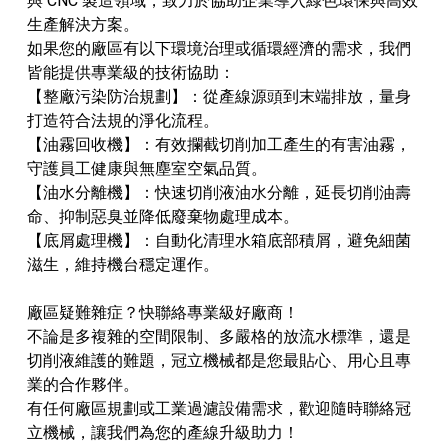
與 CNC 製造領域，致力於協助企業導入綠色環保與高效
生產解決方案。
​如果您的廠區有以下環境治理或循環經濟的需求，我們
皆能提供專業級的技術協助：
​【整廠污染防治規劃】：從產線源頭到末端排放，量身
打造符合法規的淨化流程。
​【油霧回收機】：有效攔截切削加工產生的有害油霧，
守護員工健康與無塵室空氣品質。
​【油水分離機】：快速切削液油水分離，延長切削油壽
命、抑制惡臭並降低廢棄物處理成本。
​【底屑處理機】：自動化清理水箱底部積屑，避免細菌
滋生，維持機台穩定運作。
​廠區疑難雜症？快聯絡專業級好廠商！
​不論是多複雜的空間限制、多嚴格的放流水標準，還是
切削液維護的難題，冠立機械都是您最貼心、用心且專
業的合作夥伴。
有任何廠區規劃或工業過濾設備需求，歡迎隨時聯絡冠
立機械，讓我們為您的產線升級助力！