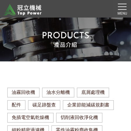
油霧回收機
油水分離機
底屑處理機
配件
碳足跡盤查
企業節能減碳規劃書
免插電空氣乾燥機
切削液回收淨化機
細粉精密過濾機
零件油霧粉塵收集機