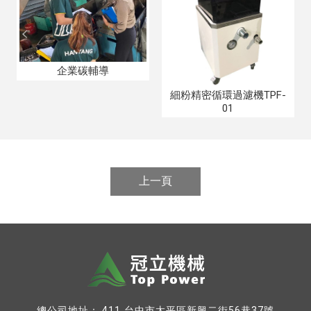
企業碳輔導
細粉精密循環過濾機TPF-
01
上一頁
台中市太平區新興二街56巷37號