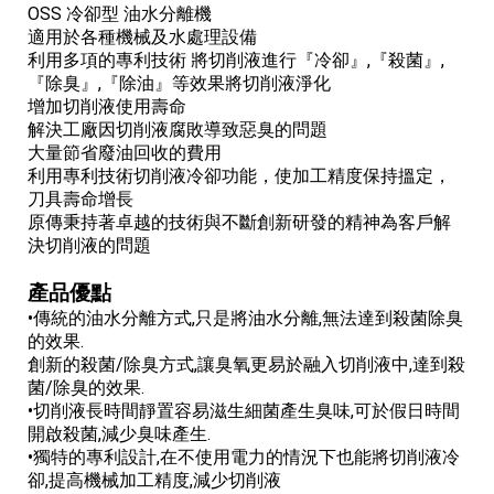
OSS 冷卻型 油水分離機
適用於各種機械及水處理設備
利用多項的專利技術 將切削液進行『冷卻』,『殺菌』,
『除臭』,『除油』等效果將切削液淨化
增加切削液使用壽命
解決工廠因切削液腐敗導致惡臭的問題
大量節省廢油回收的費用
利用專利技術切削液冷卻功能，使加工精度保持搵定，
刀具壽命增長
原傳秉持著卓越的技術與不斷創新研發的精神為客戶解
決切削液的問題
產品優點
•傳統的油水分離方式,只是將油水分離,無法達到殺菌除臭
的效果.
創新的殺菌/除臭方式,讓臭氧更易於融入切削液中,達到殺
菌/除臭的效果.
•切削液長時間靜置容易滋生細菌產生臭味,可於假日時間
開啟殺菌,減少臭味產生.
•獨特的專利設計,在不使用電力的情況下也能將切削液冷
卻,提高機械加工精度,減少切削液