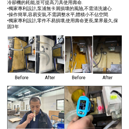
冷卻機的耗能,並可提高刀具使用壽命.
•獨家專利設計,泵浦無卡屑損壞的風險,不需清洗濾心.
•操作簡單,容易安裝,不需調整水平,體積小不佔空間.
•獨家專利設計,零件不易損壞,使用壽命更長,業界最久,保
固3年
Before
After
Before
After