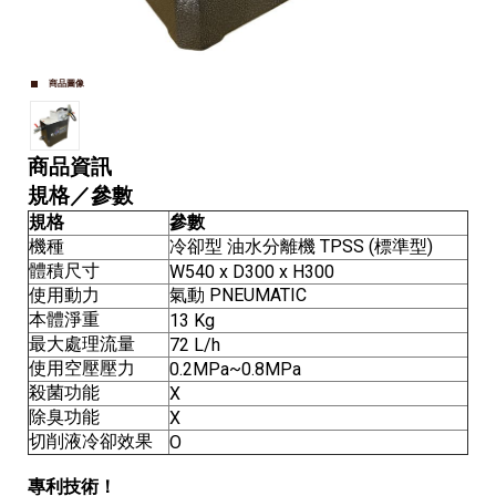
商品圖像
商品資訊
規格／參數
規格
參數
機種
冷卻型 油水分離機 TPSS (標準型)
體積尺寸
W540 x D300 x H300
使用動力
氣動 PNEUMATIC
本體淨重
13 Kg
最大處理流量
72 L/h
使用空壓壓力
0.2MPa~0.8MPa
殺菌功能
X
除臭功能
X
切削液冷卻效果
O
專利技術！