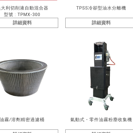
義大利切削液自動混合器
TPSS冷卻型油水分離機
型號 : TPMX-300
詳細資料
詳細資料
油霧/溶劑精密過濾桶
氣動式・零件油霧粉塵收集機