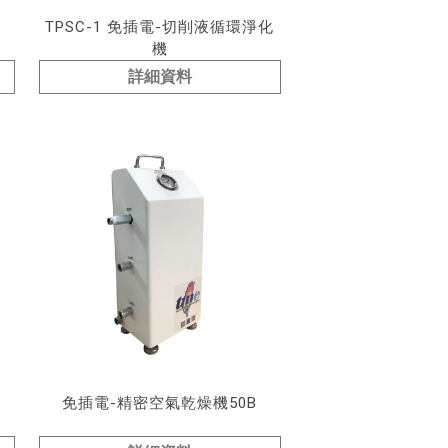
TPSC-1 免插電-切削液循環淨化
機
詳細資料
免插電-精密空氣乾燥機50B