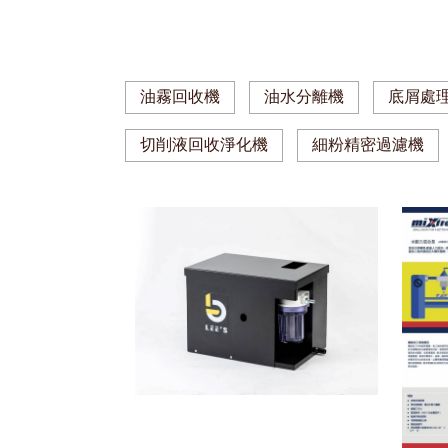
油霧回收機
油水分離機
底屑處
切削液回收淨化機
細粉精密過濾機