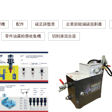
理機
配件
碳足跡盤查
企業節能減碳規劃書
零件油霧粉塵收集機
切削液混合器