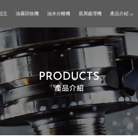
冠立
油霧回收機
油水分離機
底屑處理機
產品介紹