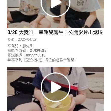
3/28 大獎唯一幸運兒誕生！公開影片出爐啦
發佈：2026/04/29
幸運兒：廖先生
抽獎卷號碼：G5929585
電話號碼：0955**6018
​恭喜來到【冠立機械】攤位的超強幸運星！