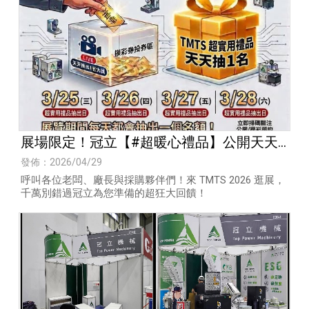
展場限定！冠立【#超暖心禮品】公開天天
抽
發佈：2026/04/29
呼叫各位老闆、廠長與採購夥伴們！來 TMTS 2026 逛展，
千萬別錯過冠立為您準備的超狂大回饋！