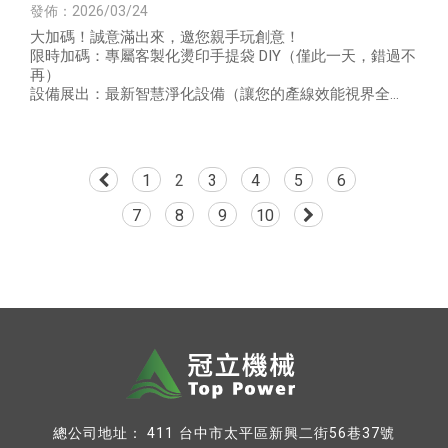
2026 TMTS 台灣國際工具機展！ ] ​3/27 (五)
發佈：2026/03/24
限定！冠立驚喜
大加碼！誠意滿出來，邀您親手玩創意！
限時加碼：專屬客製化燙印手提袋 DIY（僅此一天，錯過不
再）
設備展出：最新智慧淨化設備（讓您的產線效能視界全
開）
1
2
3
4
5
6
7
8
9
10
台中市太平區新興二街56巷37號