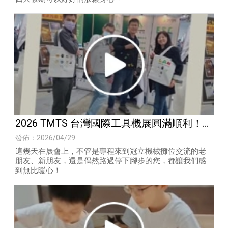
2026 TMTS 台灣國際工具機展圓滿順利！感
謝有您
發佈：2026/04/29
這幾天在展會上，不管是專程來到冠立機械攤位交流的老
朋友、新朋友，還是偶然路過停下腳步的您，都讓我們感
到無比暖心！