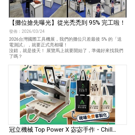
【攤位搶先曝光】從光禿禿到 95% 完工啦！
發佈：2026/03/24
2026台灣國際工具機展，我們的攤位只差最後 5% 的「送
電測試」，就要正式亮相囉！
​沒錯，就是後天！ 展覽馬上就要開始了，準備好來找我們
了嗎？
冠立機械 Top Power X 宓宓手作・Chill