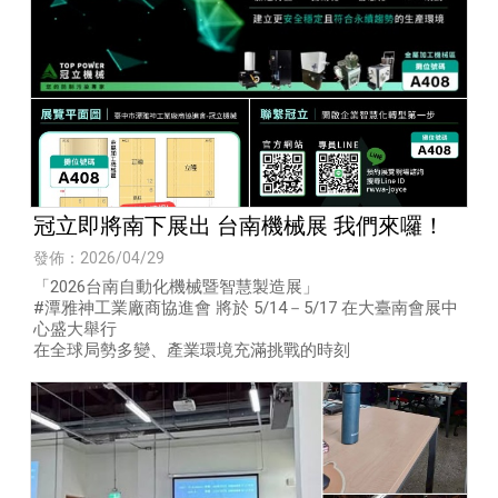
冠立即將南下展出 台南機械展 我們來囉！
發佈：2026/04/29
「2026台南自動化機械暨智慧製造展」
#潭雅神工業廠商協進會 將於 5/14－5/17 在大臺南會展中
心盛大舉行
在全球局勢多變、產業環境充滿挑戰的時刻