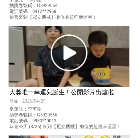
抽獎卷號碼：G5929554
電話號碼：0912**2968
​恭喜來到【冠立機械】攤位的超強幸運星！
大獎唯一幸運兒誕生！公開影片出爐啦
發佈：2026/04/29
幸運兒：李芮諭
抽獎卷號碼：G5929566
電話號碼：0980**0012
​恭喜今天 (3/25) 來到【冠立機械】攤位的超強幸運星！