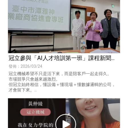
冠立參與「AI人才培訓第一班」課程新聞稿
出來了！！
發佈：2026/03/24
冠立機械希望不只是活下來，而是陪客戶一起走得久。
市場競爭只會越來越激烈。
但冠立始終相信，懂設備＋懂現場＋懂數據邏輯的公司，
才會留下來。
跟冠立機械合作，客