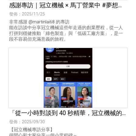
感謝專訪｜冠立機械 × 馬丁營業中 #夢想
100里
發佈：2025/11/25
非常感謝 @martinlai68 的專訪
能在訪談中分享冠立機械這些年走過的創業歷程，從一人
打拼到穩健推動「綠色製造」與「低碳工廠方案」，是一
段不容易但充滿意義的旅程。
「從一小時對談到 40 秒精華，冠立機械的
經理登上《天下學習》！」
發佈：2025/09/30
【冠立機械專訪分享】
很開心和大家分享一個小里程碑～