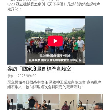
8/20 冠立機械受邀參與《天下學習》最熱門的銷售課程專
題採訪：
參訪「國家度量衡標準實驗室」
發佈：2025/09/30
冠立機械今日很榮幸擔任 潭雅神工業廠商協進會 廠商觀摩
組召集人，協助辦理這次會員限定的觀摩活動！