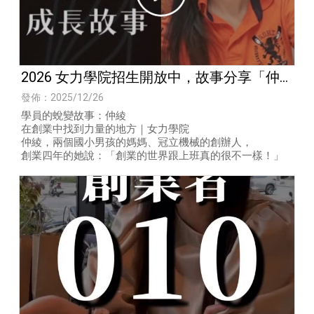
2026 女力學院招生開放中，故事分享「仲
綾，兩個國小男孩的媽媽、冠立機械的創辦
發佈：2025/12/26
人」
學員的蛻變故事：仲綾
在創業中找到力量的地方｜女力學院
仲綾，兩個國小男孩的媽媽、冠立機械的創辦人，
創業四年的她說：「創業的世界跟上班真的很不一樣！」