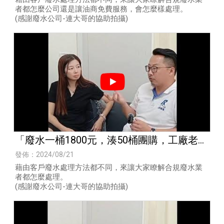
者都怎麼公司還是讓油商免費服務，會怎麼樣處理。
(感謝廢水公司-連大哥的協助拍攝)
「廢水一桶1800元，湊50桶團購，工廠老闆
有什麼風險？」
發佈：2024/08/21
藉由客戶廢水處理方法都不同，來讓大家瞭解合規廢水業
者都怎麼處理。
(感謝廢水公司-連大哥的協助拍攝)