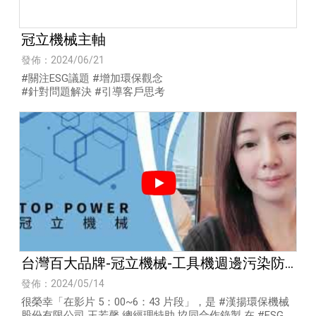
冠立機械主軸
發佈：2024/06/21
#關注ESG議題 #增加環保觀念
#針對問題解決 #引導客戶思考
台灣百大品牌-冠立機械-工具機週邊污染防
治設備專業公司
發佈：2024/05/14
很榮幸「在影片 5：00~6：43 片段」，是 #漢揚環保機械
股份有限公司 王若馨 總經理特助 協同合作錄製 在 #ESG