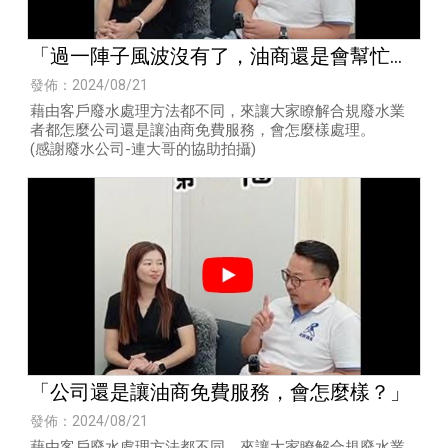
「過一陣子風波沒有了，油商還是會幫忙解
決的？」
發佈：2024/08/21
藉由客戶廢水處理方法都不同，來讓大家瞭解合規廢水業
者都怎麼公司還是讓油商免費服務，會怎麼樣處理。
(感謝廢水公司-連大哥的協助拍攝)
「公司還是讓油商免費服務，會怎麼樣？」
發佈：2024/08/21
藉由客戶廢水處理方法都不同，來讓大家瞭解合規廢水業