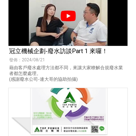
冠立機械企劃-廢水訪談Part 1 來囉！
發佈：2024/08/21
藉由客戶廢水處理方法都不同，來讓大家瞭解合規廢水業
者都怎麼處理。
(感謝廢水公司-連大哥的協助拍攝)