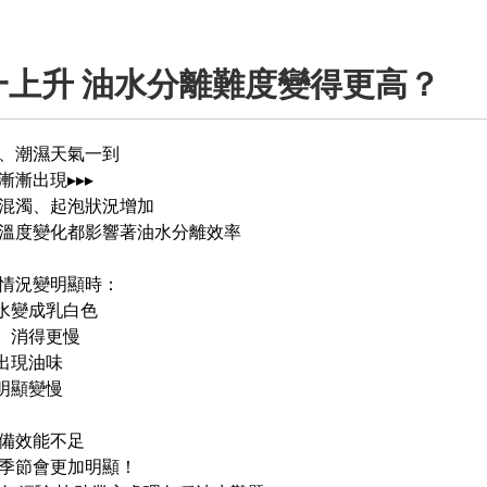
一上升 油水分離難度變得更高？
、潮濕天氣一到
漸漸出現▸▸▸
混濁、起泡狀況增加
溫度變化都影響著油水分離效率
情況變明顯時：
廢水變成乳白色
多、消得更慢
始出現油味
度明顯變慢
備效能不足
季節會更加明顯！