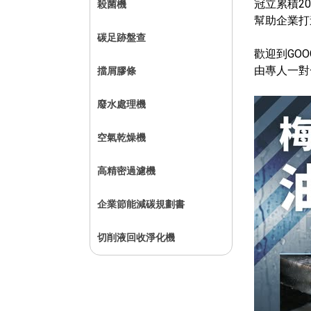
冠立累積2
殺菌機
幫助企業打
碳足跡盤查
歡迎到GOO
由專人一對
擋屑膠條
廢水處理機
空氣乾燥機
高精密過濾機
企業節能減碳規劃書
切削液回收淨化機