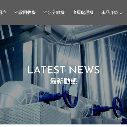
冠立
油霧回收機
油水分離機
底屑處理機
產品介紹