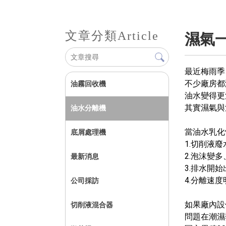
文章分類
Article
濕氣
最近梅雨季
不少廠房都
油霧回收機
油水變得更
其實濕氣與
油水分離機
當油水乳化
底屑處理機
1.切削液
2.泡沫變
最新消息
3.排水開
4.分離速
公司採訪
如果廠內設
切削液混合器
問題在潮濕