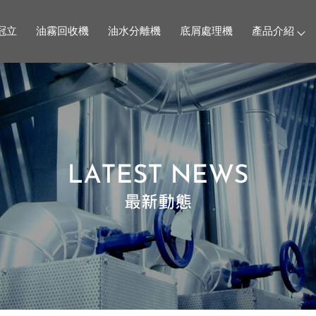
冠立
油霧回收機
油水分離機
底屑處理機
產品介紹