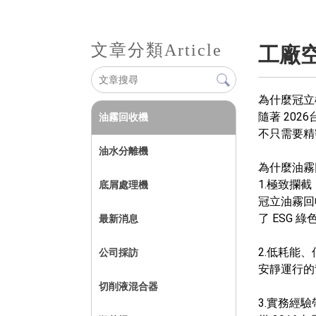
文章分類
Article
工廠
為什麼冠立
隨著 20
油霧回收機
不只需要精
油水分離機
為什麼油霧
1.極致攔
底屑處理機
冠立油霧回
了 ESG 
最新消息
2.低耗能
公司採訪
安靜運行的
切削液混合器
3.實務經