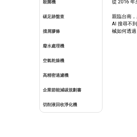
從 201
殺菌機
親臨台南，
碳足跡盤查
AI 搜尋
械如何透過
擋屑膠條
廢水處理機
空氣乾燥機
高精密過濾機
企業節能減碳規劃書
切削液回收淨化機