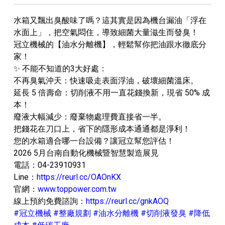
水箱又飄出臭酸味了嗎？這其實是因為機台漏油「浮在
水面上」，把空氣悶住，導致細菌大量滋生而發臭！
​冠立機械的【油水分離機】，輕鬆幫你把油跟水徹底分
家！
​✨ 不能不知道的3大好處：
​不再臭氣沖天：快速吸走表面浮油，破壞細菌溫床。
​延長 5 倍壽命：切削液不用一直花錢換新，現省 50% 成
本！
​廢液大幅減少：廢棄物處理費直接省一半。
​把錢花在刀口上，省下的隱形成本通通都是淨利！
您的水箱適合哪一台設備？讓冠立幫您評估！
​2026 5月台南自動化機械暨智慧製造展見
電話：04-23910931
Line：
https://reurl.cc/OAOnKX
官網：
www.toppower.com.tw
線上預約免費諮詢：
https://reurl.cc/gnkAOQ
#冠立機械 #整廠規劃 #油水分離機 #切削液發臭 #降低