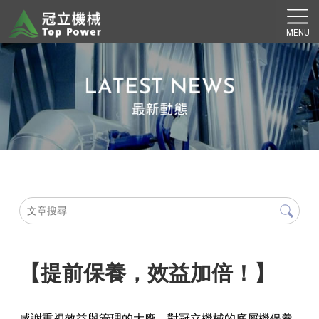
【提前保養，效益加倍！】
感謝重視效益與管理的大廠，對冠立機械的底屑機保養