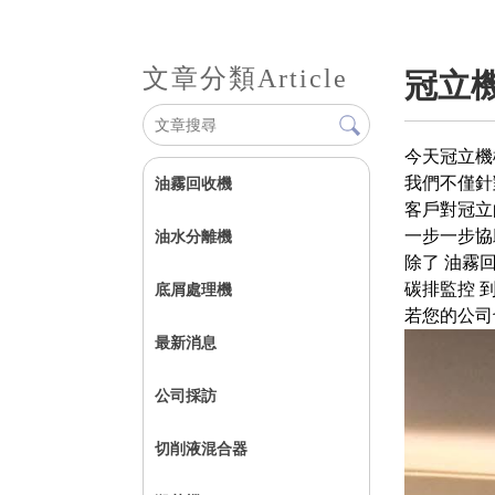
文章分類
Article
冠立
今天冠立機
我們不僅針
油霧回收機
客戶對冠立
一步一步協
油水分離機
除了 油霧
碳排監控 
底屑處理機
若您的公司
最新消息
公司採訪
切削液混合器