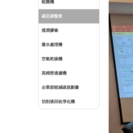
殺菌機
碳足跡盤查
擋屑膠條
廢水處理機
空氣乾燥機
高精密過濾機
企業節能減碳規劃書
切削液回收淨化機