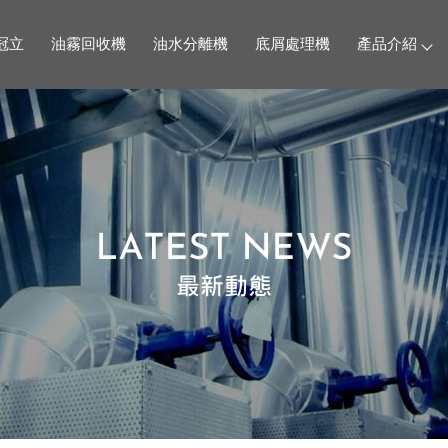
冠立
油霧回收機
油水分離機
底屑處理機
產品介紹