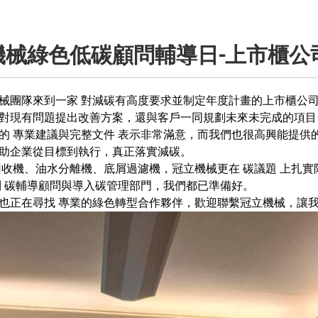
機械綠色低碳顧問輔導日-上市櫃公
械團隊來到一家 對減碳有高度要求並制定年度計畫的上市櫃公
對現有問題提出改善方案，還與客戶一同規劃未來未完成的項目
的 專業建議與完整文件 表示非常滿意，而我們也很高興能提供的
助企業從目標到執行，真正落實減碳。
回收機、油水分離機、底屑過濾機，冠立機械更在 碳議題 上扎實
到 碳輔導顧問與導入碳管理部門，我們都已準備好。
也正在尋找 專業的綠色轉型合作夥伴，歡迎聯繫冠立機械，讓