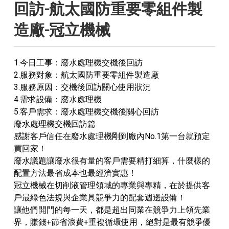
回訪-航太國防重要零組件製
造廠-冠立機械
1.今日工事：廢水處理機交機後回訪
2.服務對象：航太國防重要零組件製造廠
3.服務原因：交機後回訪關心使用狀況
4.需求設備：廢水處理機
5.客戶需求：廢水處理機交機後關心回訪
廢水處理機交機回訪篇
感謝客戶信任在廢水處理機剛到廠內No.1第一台就預定
買回家！
廢水議題讓廢水很有量的客戶需要精打細算，什麼樣的
配置方法最省成本也最經濟實惠！
冠立機械在切削液管理領域的專業與專精，在於提供客
戶最綠色法規與企業具競爭力的配套週邊設備！
讓他們開門的每一天，都是超出同業在競爭力上領先業
界，賺錢+節省浪費+重複循環使用，絕對是最有競爭優