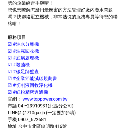
勢的企業經營手腕唷！
您也想瞭解怎麼用最厲害的方法管理好廠內廢水問題
嗎？快聯絡冠立機械，非常熱忱的服務專員等待您的聯
絡唷！
服務項目
☑ #油水分離機
☑ #油霧回收機
☑ #底屑處理機
☑ #殺菌機
☑ #碳足跡盤查
☑ #企業節能減碳規劃書
☑ #切削液回收淨化機
☑ #細粉精密過濾機
官網：
www.toppower.com.tw
市話 04 –23910931(北區分公司)
LINE@ @710gazjh (一定要加@唷)
手機 0907_672681
地址 台中市北區忠明路416號