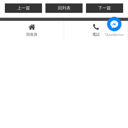
上一篇
回列表
下一篇
回首頁
電話
台中市太平區新興二街56巷37號
04-23910931
0907-672681
04-23910351
joyce@toppower.com.tw
回首頁
關於冠立
油霧回收機
油水分離機
底屑處理機
產品介紹
最新動態
常見問題
聯絡我們
油霧回收機
油水分離機
底屑處理機
無耗材
ESG必備